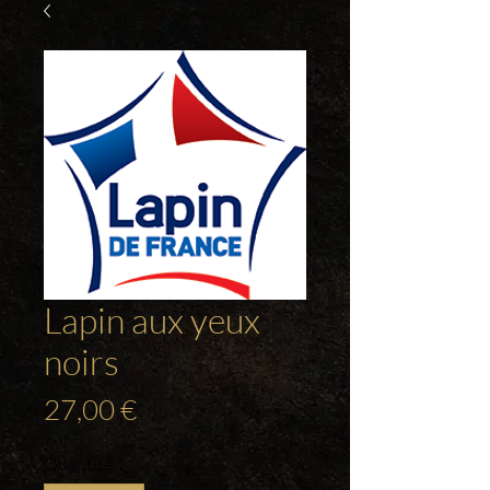
Lapin aux yeux
noirs
Prix
27,00 €
Quantité
*