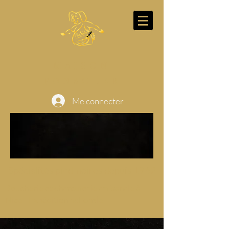
MAISON
PONSOLER
Me connecter
Spécialités pied-noires depuis 1962
Boucherie et charcuterie artisanale à
Nice - Expédition nationale