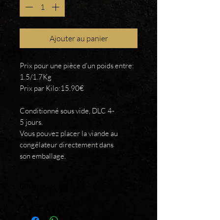
Ajouter au panier
Prix pour une pièce d'un poids entre:
1.5/1.7Kg
Prix par Kilo:15.90€
Conditionné sous vide, DLC 4-
5 jours.
Vous pouvez placer la viande au
congélateur directement dans
son emballage.
Origine
France