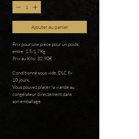
Ajouter au panier
Prix pour une pièce pour un poids
entre: 1.5/1.7Kg
Prix au Kilo: 32.90€
Conditionné sous vide, DLC 8-
10 jours.
Vous pouvez placer la viande au
congélateur directement dans
son emballage.
Origine
France