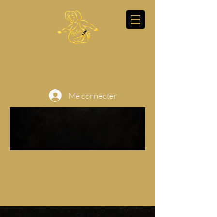
MAISON
PONSOLER
Me connecter
Spécialités pied-noires depuis 1962
Boucherie et charcuterie artisanale à
Nice - Expédition nationale