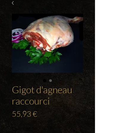
Gigot d'agneau
raccourci
Prix
55,93 €
Quantité
*