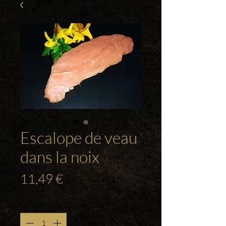
Escalope de veau
dans la noix
Prix
11,49 €
Quantité
*