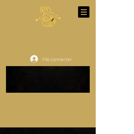
MAISON
PONSOLER
Me connecter
Spécialités pied-noires depuis 1962
Boucherie et charcuterie artisanale à
Nice - Expédition nationale