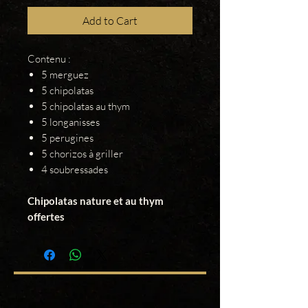
Add to Cart
Contenu :
5 merguez
5 chipolatas
5 chipolatas au thym
5 longanisses
5 perugines
5 chorizos à griller
4 soubressades
Chipolatas nature et au thym
offertes