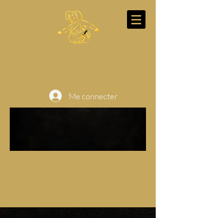
MAISON
PONSOLER
Me connecter
Spécialités pied-noires depuis 1962
Boucherie et charcuterie artisanale à
Nice - Expédition nationale