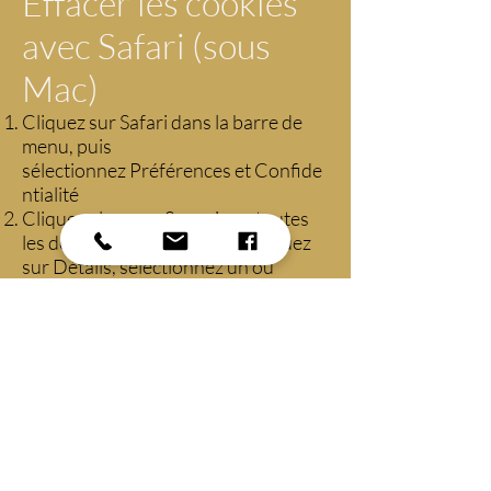
Effacer les cookies
avec Safari (sous
Mac)
Cliquez sur Safari dans la barre de
menu, puis
sélectionnez Préférences et Confide
ntialité
Cliquez alors sur Supprimer toutes
les données de sites web ou cliquez
sur Détails, sélectionnez un ou
plusieurs sites web, et cliquez
sur Supprimer. Fermez ensuite la
fenêtre des réglages.
Supprimer les
cookies avec un