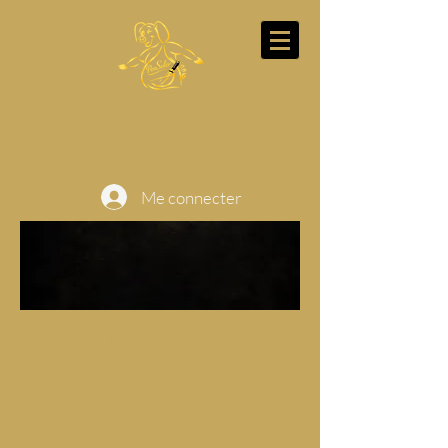
MAISON
PONSOLER
Me connecter
Spécialités pied-noires depuis 1962
Boucherie et charcuterie artisanale à
Nice - Expédition nationale