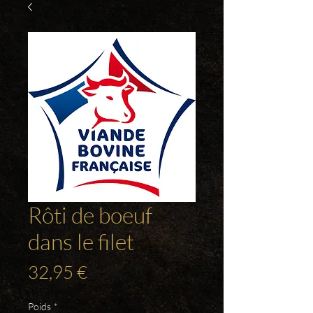
Rôti de boeuf
dans le filet
Prix
32,95 €
Poids
*