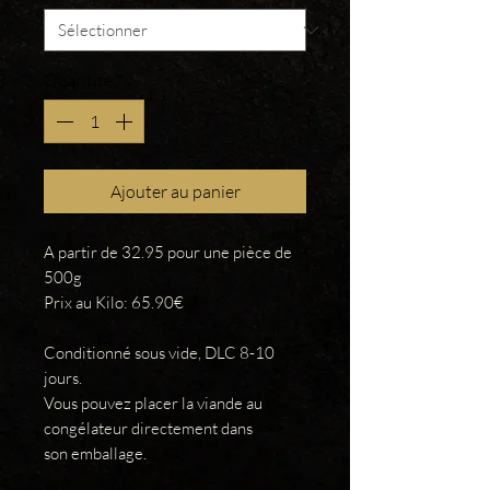
Quantité
*
Ajouter au panier
A partir de 32.95 pour une pièce de
500g
Prix au Kilo: 65.90€
Conditionné sous vide, DLC 8-10
jours.
Vous pouvez placer la viande au
congélateur directement dans
son emballage.