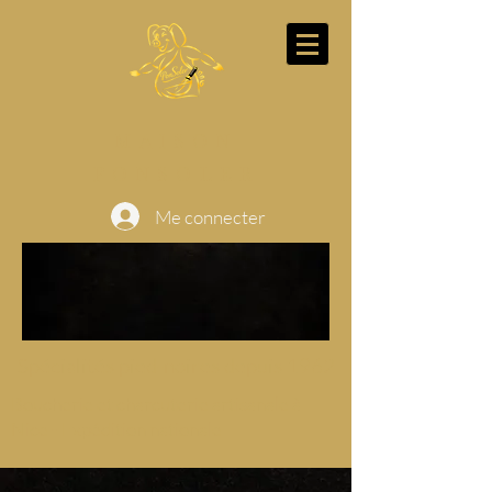
MAISON
PONSOLER
Me connecter
Spécialités pied-noires depuis 1962
Boucherie et charcuterie artisanale à
Nice - Expédition nationale