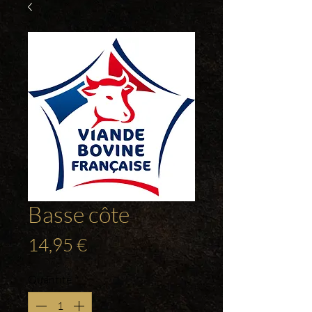
Basse côte
Prix
14,95 €
Quantité
*