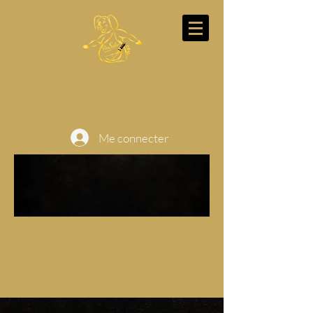
MAISON
PONSOLER
Me connecter
Spécialités pied-noires depuis 1962
Boucherie et charcuterie artisanale à
Nice - Expédition nationale