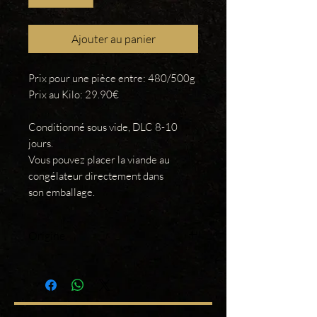
Ajouter au panier
Prix pour une pièce entre: 480/500g
Prix au Kilo: 29.90€
Conditionné sous vide, DLC 8-10
jours.
Vous pouvez placer la viande au
congélateur directement dans
son emballage.
Origine
France